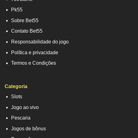
Pk55
Sobre Bet55
Contato Bet55
Responsabilidade do jogo
Política e privacidade
Termos e Condições
Categoria
Slots
Jogo ao vivo
Pescaria
Jogos de bônus