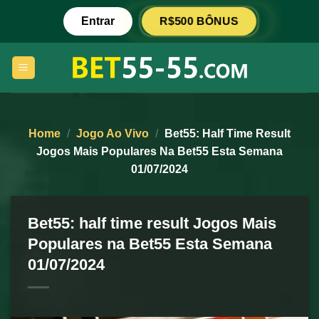
Skip
R$500 BÔNUS
Entrar
to
content
Home
/
Jogo Ao Vivo
/
Bet55: Half Time Result
Jogos Mais Populares Na Bet55 Esta Semana
01/07/2024
Bet55: half time result Jogos Mais
Populares na Bet55 Esta Semana
01/07/2024