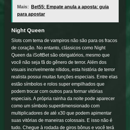
Mais:
Bet55: Empate anula a aposta: guia
para apostar
Night Queen
Slots com tema de vampiros não são para os fracos
de coração. No entanto, clássicos como Night
Queen da iSoftBet são obrigatórios, mesmo que
você não seja fã do gênero de terror. Além dos
visuais incrivelmente nítidos, esta história de terror
realista possui muitas funções especiais. Entre elas
estão símbolos e rolos super empilhados que
podem trocar com outros para formar vitórias
especiais. A própria rainha da noite pode aparecer
como um símbolo superdimensionado com
multiplicadores de até x30 que podem apimentar
suas vitórias de maneiras colossais. E isso não é
tudo. Chegue à rodada de giros bônus e você terá