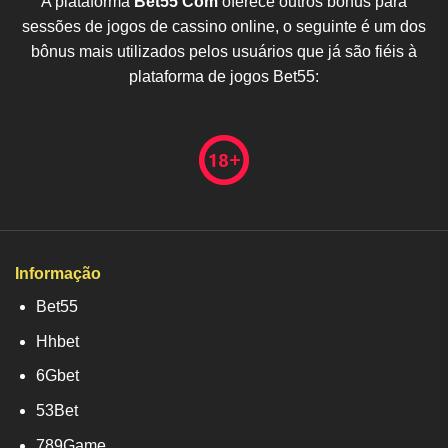
A plataforma
Bet55 Com
oferece outros bônus para
sessões de jogos de cassino online, o seguinte é um dos
bônus mais utilizados pelos usuários que já são fiéis à
plataforma de jogos Bet55:
Informação
Bet55
Hhbet
6Gbet
53Bet
789Game