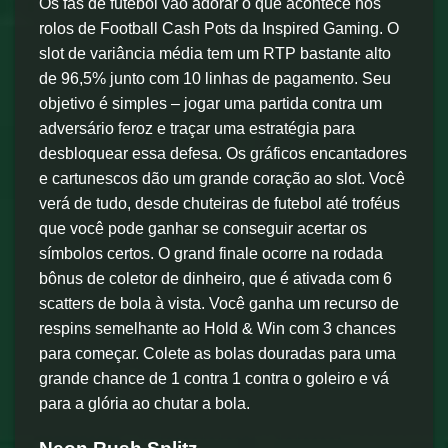
Os fãs de futebol vão adorar o que acontece nos
rolos de Football Cash Pots da Inspired Gaming. O
slot de variância média tem um RTP bastante alto
de 96,5% junto com 10 linhas de pagamento. Seu
objetivo é simples – jogar uma partida contra um
adversário feroz e traçar uma estratégia para
desbloquear essa defesa. Os gráficos encantadores
e cartunescos dão um grande coração ao slot. Você
verá de tudo, desde chuteiras de futebol até troféus
que você pode ganhar se conseguir acertar os
símbolos certos. O grand finale ocorre na rodada
bônus de coletor de dinheiro, que é ativada com 6
scatters de bola à vista. Você ganha um recurso de
respins semelhante ao Hold & Win com 3 chances
para começar. Colete as bolas douradas para uma
grande chance de 1 contra 1 contra o goleiro e vá
para a glória ao chutar a bola.