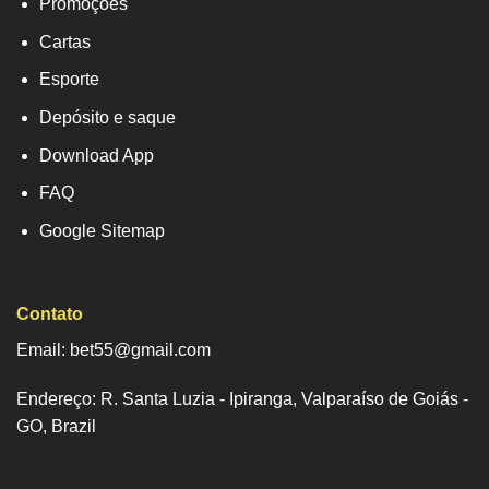
Promoções
Cartas
Esporte
Depósito e saque
Download App
FAQ
Google Sitemap
Contato
Email:
bet55@gmail.com
Endereço: R. Santa Luzia - Ipiranga, Valparaíso de Goiás -
GO, Brazil