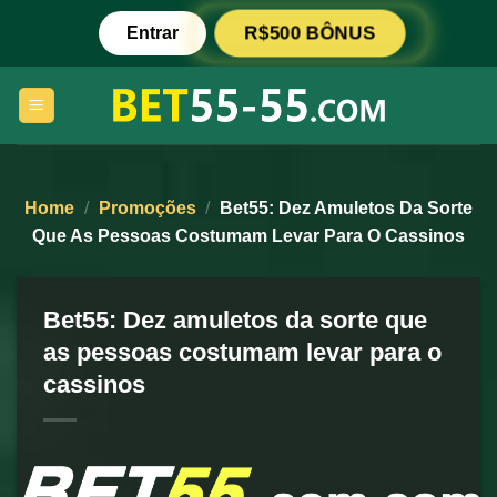
Skip
Entrar
R$500 BÔNUS
to
content
Home
/
Promoções
/
Bet55: Dez Amuletos Da Sorte
Que As Pessoas Costumam Levar Para O Cassinos
Bet55: Dez amuletos da sorte que
as pessoas costumam levar para o
cassinos