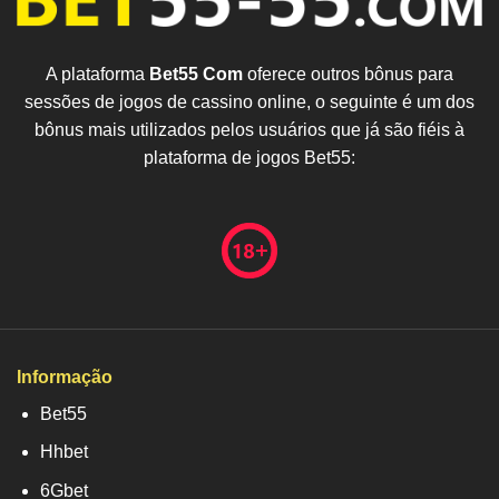
A plataforma
Bet55 Com
oferece outros bônus para
sessões de jogos de cassino online, o seguinte é um dos
bônus mais utilizados pelos usuários que já são fiéis à
plataforma de jogos Bet55:
Informação
Bet55
Hhbet
6Gbet